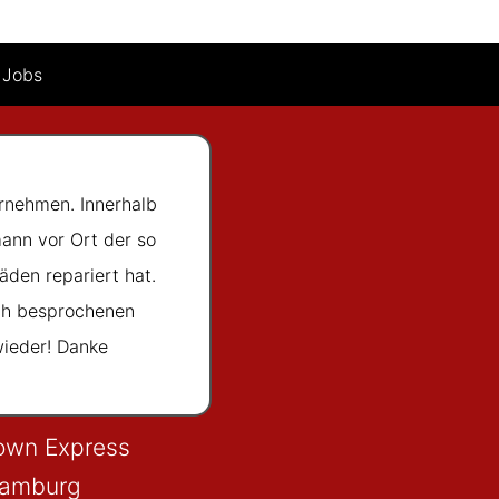
Jobs
rnehmen. Innerhalb
Sehr gute Beratung; 
ann vor Ort der so
Mitarbeiter, sowie h
äden repariert hat.
Mehrarbeit wurde der
sch besprochenen
eingehalten. Imme
wieder! Danke
own Express
amburg