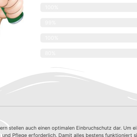
Renommierte Firmen
100%
Kundenzufriedenheit
99%
Abdeckung Hamburg
100%
Abdeckung Hamburg Umgebung
80%
ndern stellen auch einen optimalen Einbruchschutz dar. Um
 und Pflege erforderlich. Damit alles bestens funktioniert 