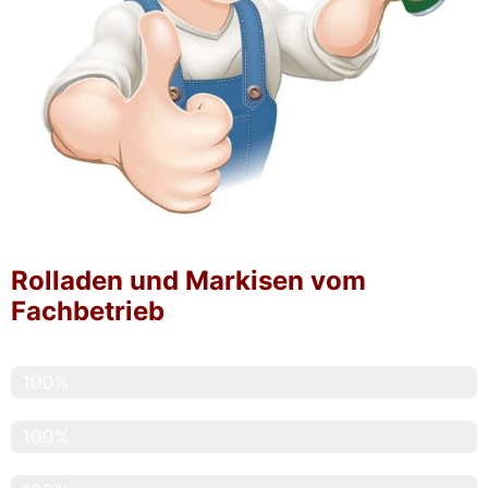
Rolladen und Markisen vom
Fachbetrieb
Service
100%
Pünktlichkeit
100%