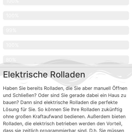
Geprüfte Produkte
100%
Renommierte Firmen
100%
Kundenzufriedenheit
99%
Abdeckung Hamburg
100%
Abdeckung Hamburg Umgebung
80%
Elektrische Rolladen
Haben Sie bereits Rolladen, die Sie aber manuell Öffnen
und Schließen? Oder sind Sie gerade dabei ein Haus zu
bauen? Dann sind elektrische Rolladen die perfekte
Lösung für Sie. So können Sie Ihre Rolladen zukünftig
ohne großen Kraftaufwand bedienen. Außerdem bieten
Rolladen, die elektrisch betrieben werden den Vorteil,
dass sie zeitlich programmierbar sind. D.h. Sie müssen