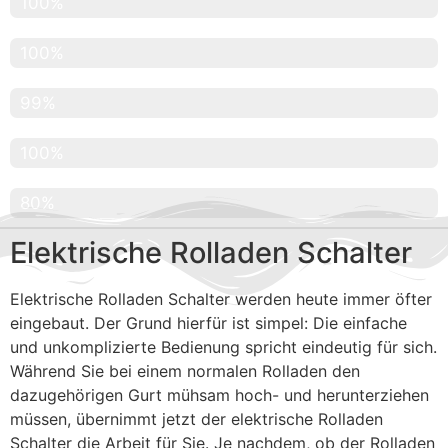
Geprüfte Produkte
100%
Renommierte Firmen
100%
Kundenzufriedenheit
99%
Abdeckung Hamburg
100%
Abdeckung Hamburg Umgebung
80%
Elektrische Rolladen Schalter
Elektrische Rolladen Schalter werden heute immer öfter
eingebaut. Der Grund hierfür ist simpel: Die einfache
und unkomplizierte Bedienung spricht eindeutig für sich.
Während Sie bei einem normalen Rolladen den
dazugehörigen Gurt mühsam hoch- und herunterziehen
müssen, übernimmt jetzt der elektrische Rolladen
Schalter die Arbeit für Sie. Je nachdem, ob der Rolladen