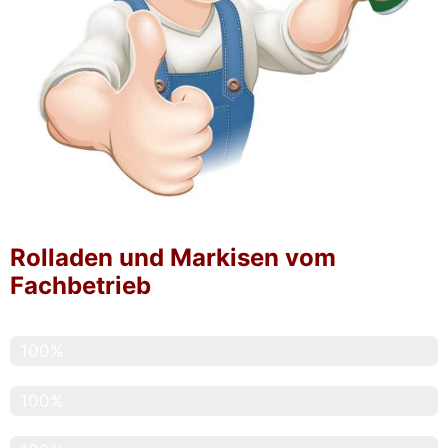
Rolladen und Markisen vom
Fachbetrieb
Service
100%
Pünktlichkeit
100%