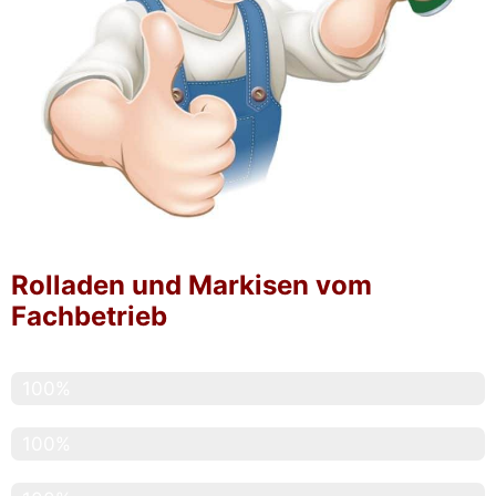
Rolladen und Markisen vom
Fachbetrieb
Service
100%
Pünktlichkeit
100%