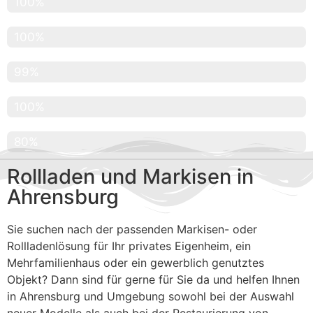
Geprüfte Produkte
100%
Renommierte Firmen
100%
Kundenzufriedenheit
99%
Abdeckung Hamburg
100%
Abdeckung Hamburg Umgebung
80%
Rollladen und Markisen in
Ahrensburg
Sie suchen nach der passenden Markisen- oder
Rollladenlösung für Ihr privates Eigenheim, ein
Mehrfamilienhaus oder ein gewerblich genutztes
Objekt? Dann sind für gerne für Sie da und helfen Ihnen
in Ahrensburg und Umgebung sowohl bei der Auswahl
neuer Modelle als auch bei der Restaurierung von