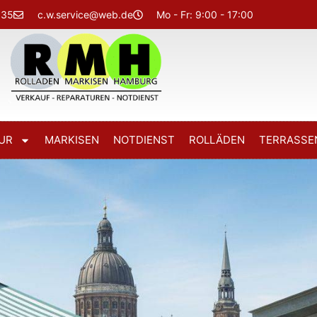
635
c.w.service@web.de
Mo - Fr: 9:00 - 17:00
UR
MARKISEN
NOTDIENST
ROLLÄDEN
TERRASSE