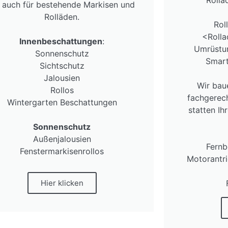
s auch für bestehende Markisen und
Rolläden.
Rol
<Rolla
Innenbeschattungen
:
Umrüstu
Sonnenschutz
Smar
Sichtschutz
Jalousien
Wir bau
Rollos
fachgerech
Wintergarten Beschattungen
statten Ih
Sonnenschutz
Außenjalousien
Fernb
Fenstermarkisenrollos
Motorantr
Hier klicken