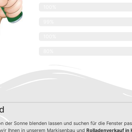
Renommierte Firmen
100%
Kundenzufriedenheit
99%
Abdeckung Hamburg
100%
Abdeckung Hamburg Umgebung
80%
d
n der Sonne blenden lassen und suchen für die Fenster pas
 wir Ihnen in unserem Markisenbau und
Rolladenverkauf i