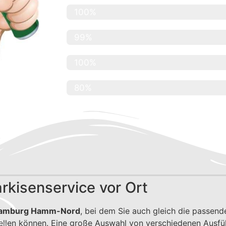
Renommierte Firmen
100%
Kundenzufriedenheit
99%
Abdeckung Hamburg
100%
Abdeckung Hamburg Umgebung
80%
kisenservice vor Ort
 Hamburg Hamm-Nord
, bei dem Sie auch gleich die passend
llen können. Eine große Auswahl von verschiedenen Ausfü